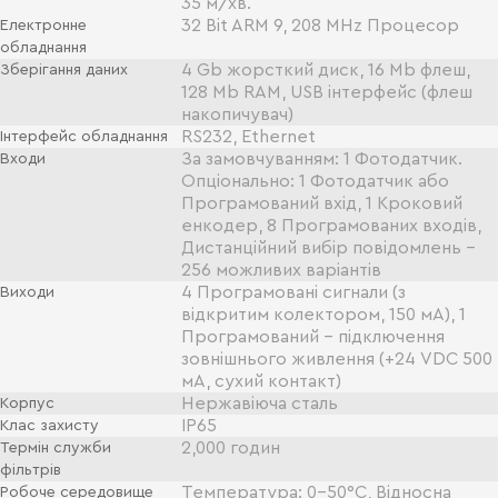
35 м/хв.
32 Bit ARM 9, 208 MHz Процесор
Електронне
обладнання
4 Gb жорсткий диск, 16 Mb флеш,
Зберігання даних
128 Mb RAM, USB інтерфейс (флеш
накопичувач)
RS232, Ethernet
Інтерфейс обладнання
За замовчуванням: 1 Фотодатчик.
Входи
Опціонально: 1 Фотодатчик або
Програмований вхід, 1 Кроковий
енкодер, 8 Програмованих входів,
Дистанційний вибір повідомлень -
256 можливих варіантів
4 Програмовані сигнали (з
Виходи
відкритим колектором, 150 мА), 1
Програмований - підключення
зовнішнього живлення (+24 VDC 500
мА, сухий контакт)
Нержавіюча сталь
Корпус
ІР65
Клас захисту
2,000 годин
Термін служби
фільтрів
Температура: 0-50°С, Відносна
Робоче середовище