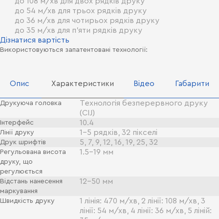
до 108 м/хв для двох рядків друку
до 54 м/хв для трьох рядків друку
до 36 м/хв для чотирьох рядків друку
до 35 м/хв для п'яти рядків друку
Дізнатися вартість
Використовуються запатентовані технології:
Опис
Характеристики
Відео
Габарити
Технологія безперервного друку
Друкуюча головка
(СIJ)
10.4
Інтерфейс
1-5 рядків, 32 пікселі
Лінії друку
5, 7, 9, 12, 16, 19, 25, 32
Друк шрифтів
1.5-19 мм
Регульована висота
друку, що
регулюється
12-50 мм
Відстань нанесення
маркування
1 лінія: 470 м/хв, 2 лінії: 108 м/хв, 3
Швидкість друку
лінії: 54 м/хв, 4 лінії: 36 м/хв, 5 ліній: