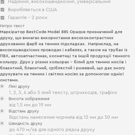
Надійний, високошвидкісний, універсальний
Виробляється в США
Гарантія - 2 роки
Интро текст
Маркіратор BestCode Model 88S Opaque призначений для
друку, що вимагає використання висококонтрастних
друкованих фарб на темних підкладках. Наприклад, на
високошвидкісних проводах і кабелях, а також на трубах із
ПВХ, автозапчастинах, косметиці та іншій продукції темного
кольору. Друк у різних кольорах - білий для темних носіїв і
блакитний, блакитний, сріблястий і рожевий, що дає змогу
друкувати на темних і світлих носіях за допомогою однієї
системи.
Лінії друку
1, 2, 3, 4 або 5 ліній тексту, штрихкодів, графіки
Висота зображення
від 1.5 мм до 19 мм
Відстань друку
Відстань нанесення чорнила від 12 мм до 50 мм
Швидкість друку
до 470 м/хв для одного рядка друку