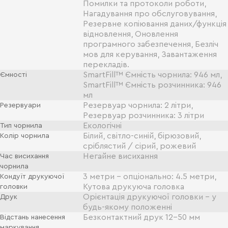
Помилки та протоколи роботи,
Нагадування про обслуговування,
Резервне копіювання даних/функція
відновлення, Оновлення
програмного забезпечення, Безліч
мов для керування, Завантаження
перекладів.
SmartFill™ Ємність чорнила: 946 мл,
Ємності
SmartFill™ Ємність розчинника: 946
мл
Резервуар чорнила: 2 літри,
Резервуари
Резервуар розчинника: 3 літри
Екологічні
Тип чорнила
Білий, світло-синій, бірюзовий,
Колір чорнила
сріблястий / сірий, рожевий
Негайне висихання
Час висихання
чорнила
3 метри - опціонально: 4.5 метри,
Кондуїт друкуючої
Кутова друкуюча головка
головки
Орієнтація друкуючої головки - у
Друк
будь-якому положенні
Безконтактний друк 12-50 мм
Відстань нанесення
маркування