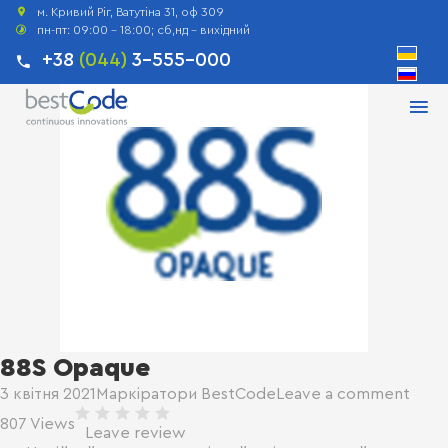
Головна
Маркіратори
88S Opaque
м. Кривий Ріг, Ватутіна 31, оф 309
пн-пт: 09:00 - 18:00; сб,нд - вихідний
+38
(044)
3-555-000
88S Opaque
3 квітня 2021
Маркіратори BestCode
Leave a comment
807 Views
Leave review