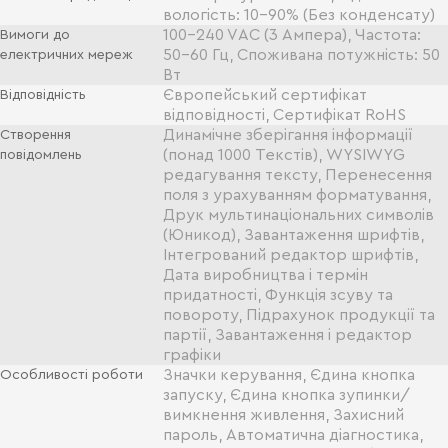
вологість: 10-90% (Без конденсату)
100-240 VАС (3 Ампера), Частота:
Вимоги до
50-60 Гц, Споживана потужність: 50
електричних мереж
Вт
Європейський сертифікат
Відповідність
відповідності, Сертифікат RoHS
Динамічне зберігання інформації
Створення
(понад 1000 Текстів), WYSIWYG
повідомлень
редагування тексту, Перенесення
поля з урахуванням форматування,
Друк мультинаціональних символів
(Юникод), Завантаження шрифтів,
Інтегрований редактор шрифтів,
Дата виробництва і термін
придатності, Функція зсуву та
повороту, Підрахунок продукції та
партії, Завантаження і редактор
графіки
Значки керування, Єдина кнопка
Особливості роботи
запуску, Єдина кнопка зупинки/
вимкнення живлення, Захисний
пароль, Автоматична діагностика,